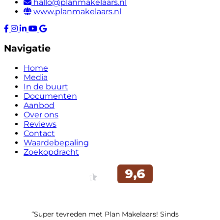
hallo@planmakelaars.nl
www.planmakelaars.nl
Navigatie
Home
Media
In de buurt
Documenten
Aanbod
Over ons
Reviews
Contact
Waardebepaling
Zoekopdracht
“Super tevreden met Plan Makelaars! Sinds