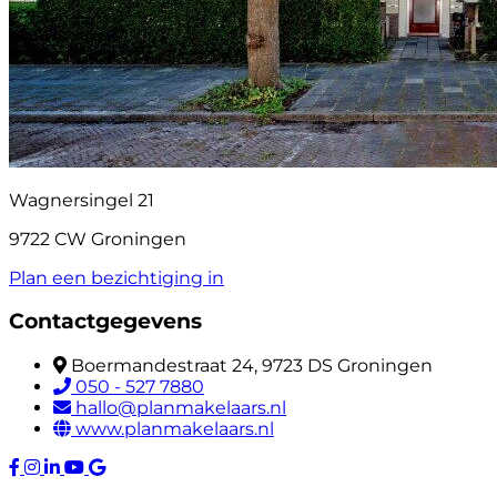
Wagnersingel 21
9722 CW Groningen
Plan een bezichtiging in
Contactgegevens
Boermandestraat 24, 9723 DS Groningen
050 - 527 7880
hallo@planmakelaars.nl
www.planmakelaars.nl