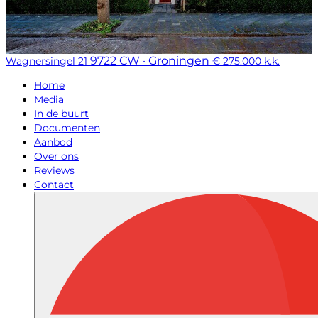
9722 CW · Groningen
Wagnersingel 21
€ 275.000 k.k.
Home
Media
In de buurt
Documenten
Aanbod
Over ons
Reviews
Contact