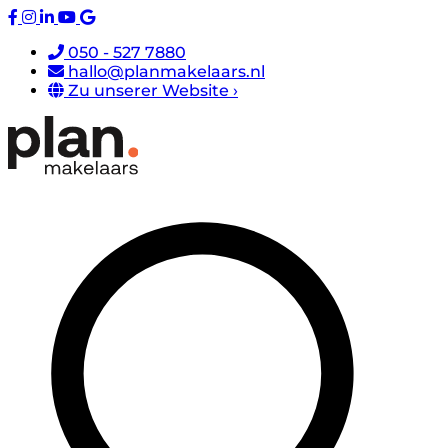
050 - 527 7880
hallo@planmakelaars.nl
Zu unserer Website ›