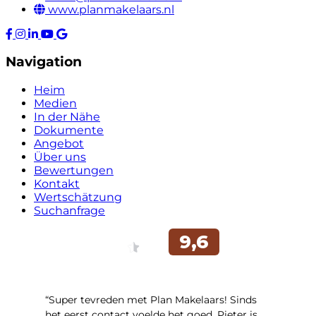
www.planmakelaars.nl
Navigation
Heim
Medien
In der Nähe
Dokumente
Angebot
Über uns
Bewertungen
Kontakt
Wertschätzung
Suchanfrage
“Super tevreden met Plan Makelaars! Sinds
het eerst contact voelde het goed. Pieter is