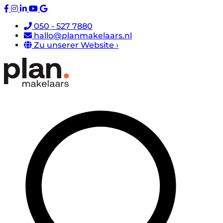
050 - 527 7880
hallo@planmakelaars.nl
Zu unserer Website ›